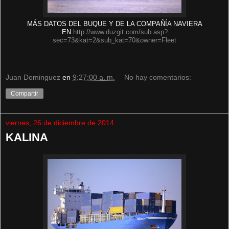
MÁS DATOS DEL BUQUE Y DE LA COMPAÑÍA NAVIERA
EN
http://www.duzgit.com/sub.asp?
sec=73&kat=2&sub_kat=70&owner=Fleet
Juan Dominguez
en
9:27:00 a. m.
No hay comentarios:
Compartir
viernes, 26 de diciembre de 2014
KALINA