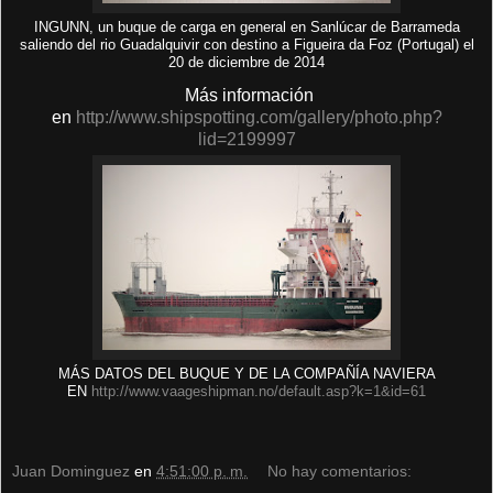
INGUNN, un buque de carga en general en Sanlúcar de Barrameda
saliendo del rio Guadalquivir con destino a Figueira da Foz (Portugal) el
20 de diciembre de 2014
Más información
en
http://www.shipspotting.com/gallery/photo.php?
lid=2199997
MÁS DATOS DEL BUQUE Y DE LA COMPAÑÍA NAVIERA
EN
http://www.vaageshipman.no/default.asp?k=1&id=61
Juan Dominguez
en
4:51:00 p. m.
No hay comentarios: