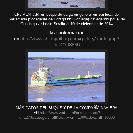
CFL PENHAR, un buque de carga en general en Sanlúcar de
Barrameda procedente de Porsgrunn (Noruega) navegando por el rio
Guadalquivir hacia Sevilla el 10 de diciembre de 2014
Más información
en
http://www.shipspotting.com/gallery/photo.php?
lid=2198836
MÁS DATOS DEL BUQUE Y DE LA COMPAÑÍA NAVIERA
EN
http://www.vertom.nl/en/ship.aspx?
id=1273&category=all&dwatFrom=1000&dwatTill=10000