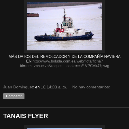
MÁS DATOS DEL REMOLCADOR Y DE LA COMPAÑÍA NAVIERA
EN
http://www.boluda.com.es/web/flota/ficha?
id=rem_vbhuelva&request_locale=es#.VPCVk47pwrg
Juan Dominguez
en
10:14:00 a. m.
No hay comentarios:
Compartir
TANAIS FLYER